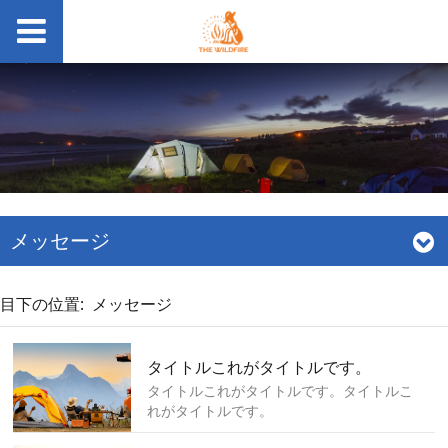
メッセージ
目下の位置:
メッセージ
タイトルこれがタイトルです。
タイトルこれがタイトルです。タイトルこ
れがタイトルです。