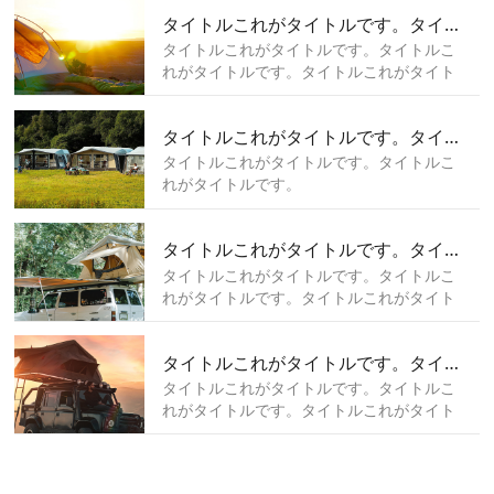
タイトルこれがタイトルです。タイトルこれがタイトルです。
タイトルこれがタイトルです。タイトルこ
れがタイトルです。タイトルこれがタイト
ルです。
タイトルこれがタイトルです。タイトルこれがタイトルです。
タイトルこれがタイトルです。タイトルこ
れがタイトルです。
タイトルこれがタイトルです。タイトルこれがタイトルです。タイトルこれがタイトルです。
タイトルこれがタイトルです。タイトルこ
れがタイトルです。タイトルこれがタイト
ルです。タイトルこれがタイトルです。
タイトルこれがタイトルです。タイトルこれがタイトルです。
タイトルこれがタイトルです。タイトルこ
れがタイトルです。タイトルこれがタイト
ルです。